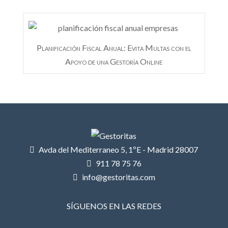
Planificación Fiscal Anual: Evita Multas con el
Apoyo de una Gestoría Online
Avda del Mediterraneo 5, 1ºE - Madrid 28007

911 78 75 76

info@gestoritas.com

SÍGUENOS EN LAS REDES