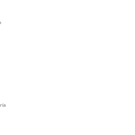
n
ría