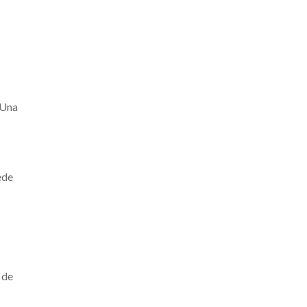
.
 Una
ede
 de