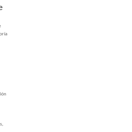
e
e
oría
tión
s,