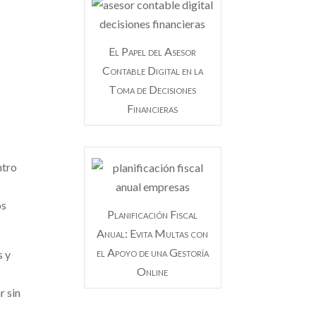
El Papel del Asesor
Contable Digital en la
Toma de Decisiones
Financieras
ntro
os
Planificación Fiscal
Anual: Evita Multas con
el Apoyo de una Gestoría
s y
Online
a
r sin